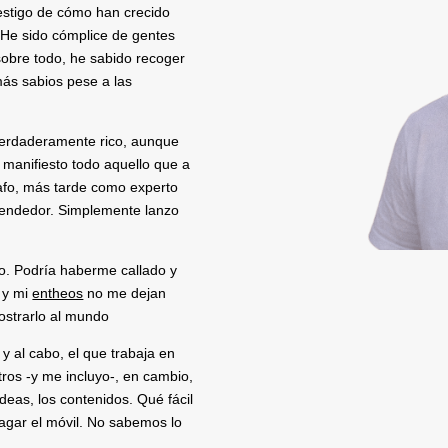
testigo de cómo han crecido
 He sido cómplice de gentes
sobre todo, he sabido recoger
más sabios pese a las
erdaderamente rico, aunque
 manifiesto todo aquello que a
afo, más tarde como experto
rendedor. Simplemente lanzo
o. Podría haberme callado y
 y mi
entheos
no me dejan
mostrarlo al mundo
 y al cabo, el que trabaja en
tros -y me incluyo-, en cambio,
deas, los contenidos. Qué fácil
pagar el móvil. No sabemos lo