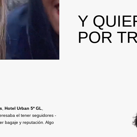
Y QUIE
POR T
s
,
Hotel Urban 5* GL
,
eresaba el tener seguidores -
ner bagaje y reputación. Algo