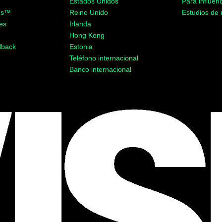
d
Estados Unidos
Para influen
es
™
Reino Unido
Estudios de
es
Irlanda
Hong Kong
dback
Estonia
Teléfono internacional
Banco internacional