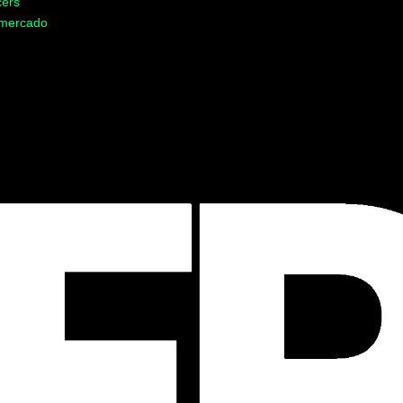
cers
 mercado