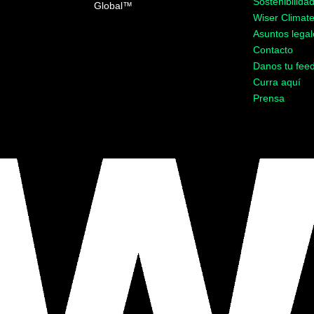
Sostenibilida
Global
™
Wiser Climat
Asuntos legal
Contacto
Danos tu fee
Curra aquí
Prensa